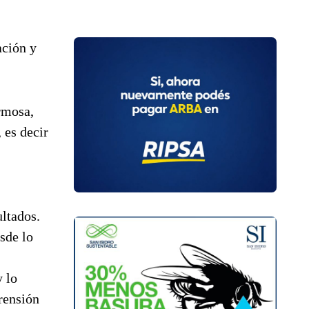
ación y
rmosa,
 es decir
ltados.
sde lo
y lo
rensión