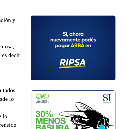
ación y
rmosa,
 es decir
ltados.
sde lo
y lo
rensión