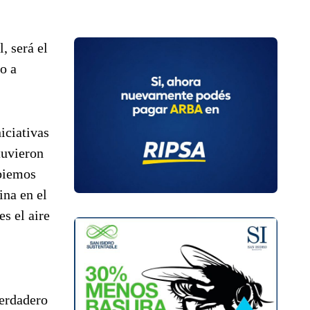
, será el
o a
iciativas
tuvieron
mbiemos
ina en el
s el aire
verdadero