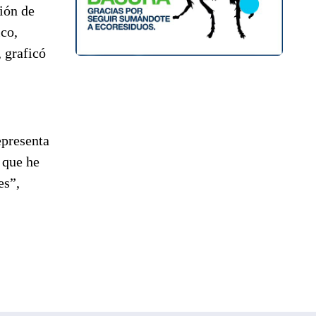
ción de
ico,
, graficó
epresenta
 que he
es”,