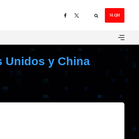
SLQH
s Unidos y China