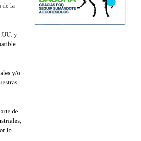
 de la
E.UU. y
atible
ales y/o
uestras
arte de
striales,
or lo