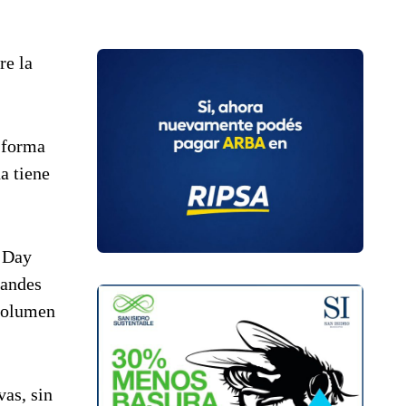
re la
e forma
a tiene
e Day
randes
 volumen
vas, sin