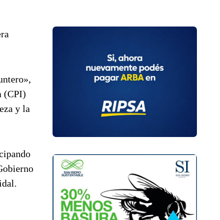
era
untero»,
a (CPI)
eza y la
icipando
 Gobierno
idal.