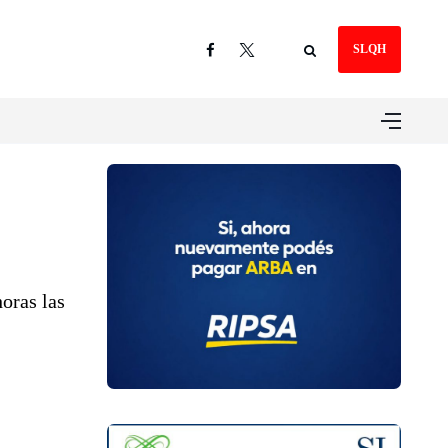
SLQH
horas las