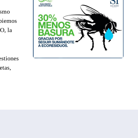
ismo
mbiemos
O, la
estiones
etas,