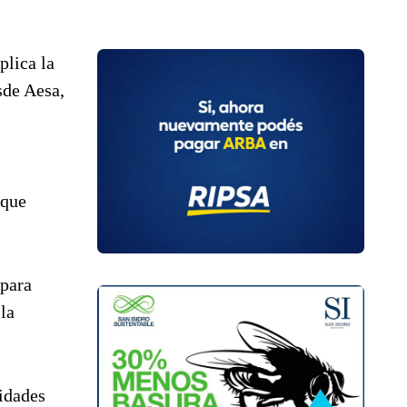
plica la
sde Aesa,
 que
 para
la
nidades