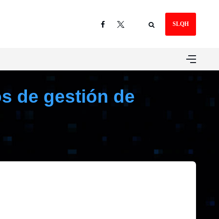
SLQH
s de gestión de