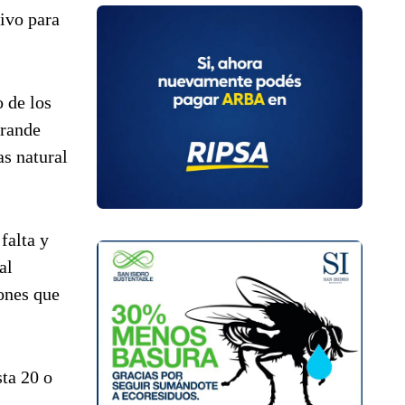
ivo para
 de los
grande
s natural
falta y
al
ones que
ta 20 o