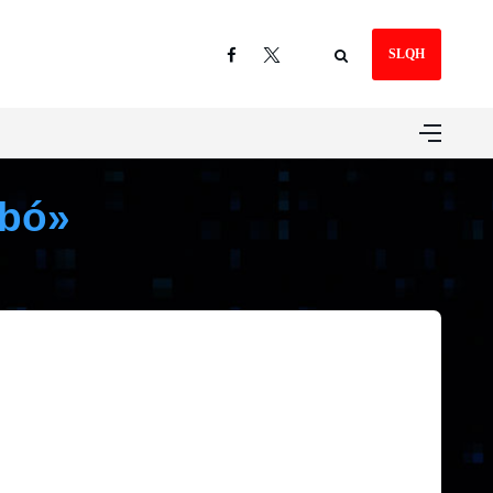
SLQH
abó»