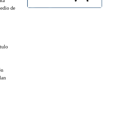
nta
medio de
tulo
én
lan