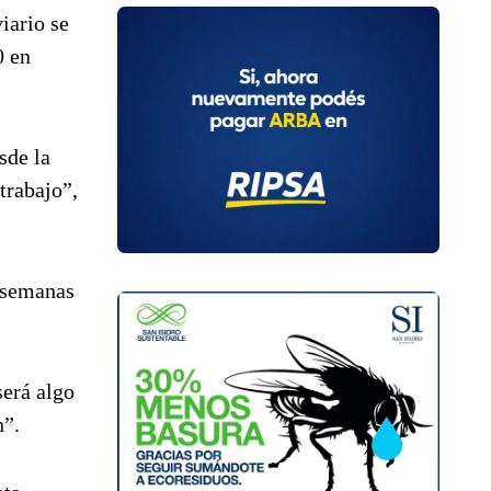
iario se
0 en
sde la
trabajo”,
s semanas
será algo
n”.