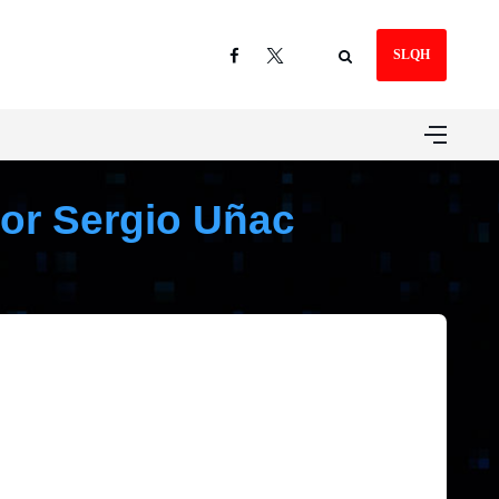
SLQH
dor Sergio Uñac