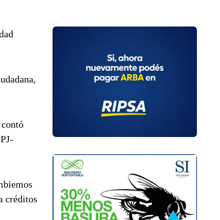
idad
iudadana,
 contó
 PJ-
ambiemos
a créditos