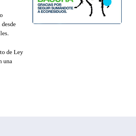
do
n desde
les.
to de Ley
n una