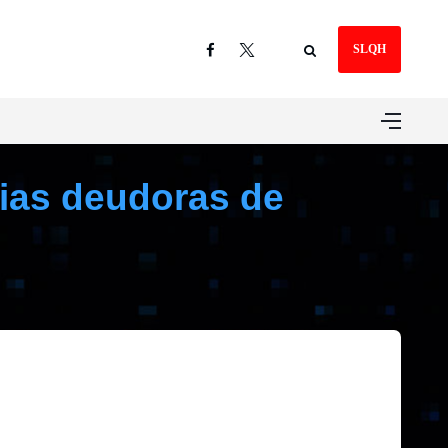
SLQH
lias deudoras de