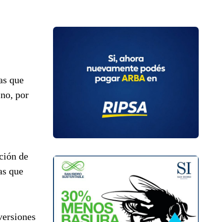
as que
ino, por
ción de
as que
versiones