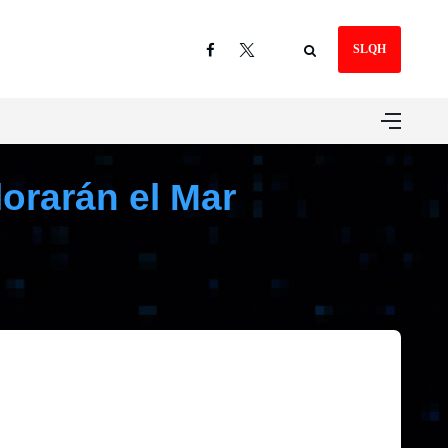
SLQH
lorarán el Mar