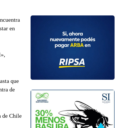
encuentra
star en
l»,
asta que
ntra de
a de Chile