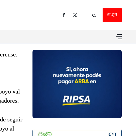
SLQH
erense.
poyo «al
jadores.
de seguir
oyo al