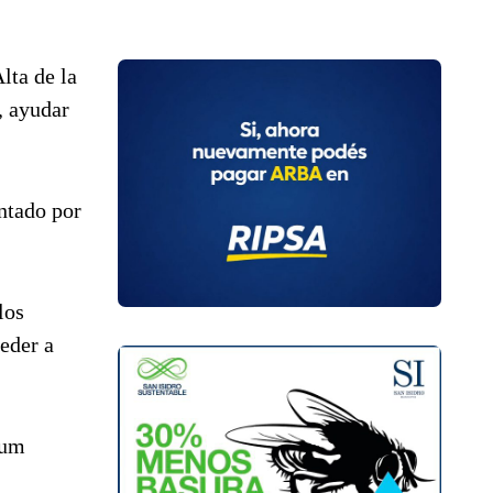
lta de la
, ayudar
entado por
los
eder a
rum