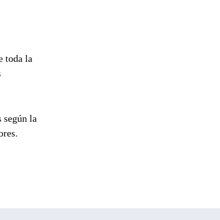
e toda la
s
s según la
ores.