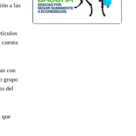
ión a las
tículos
n cuenta
las con
 o grupo
to del
o que