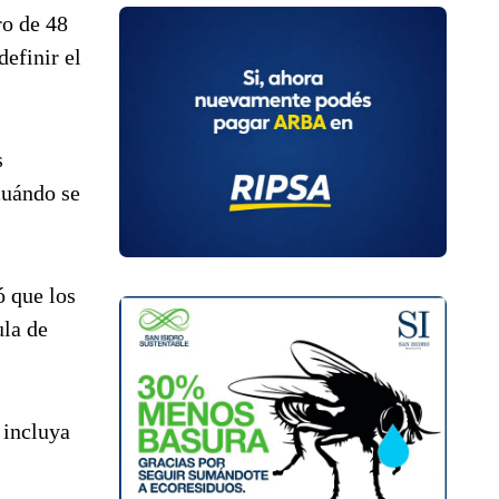
ro de 48
definir el
s
cuándo se
ó que los
ula de
 incluya