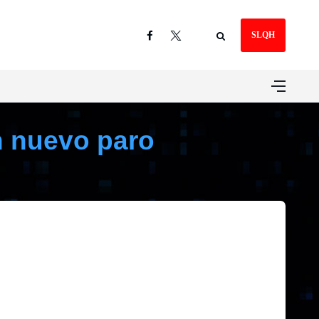
SLQH
n nuevo paro