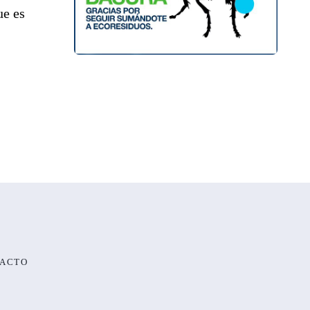
ue es
ACTO