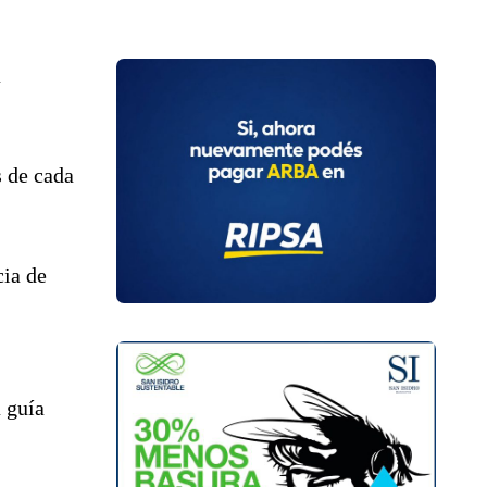
a
s de cada
cia de
a guía