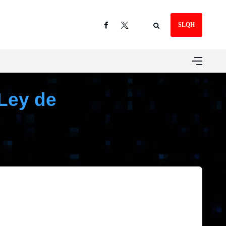
SLQH
 Ley de