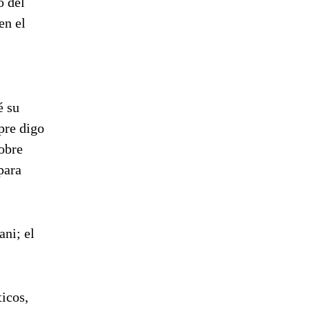
o del
en el
é su
pre digo
obre
para
ni; el
ticos,