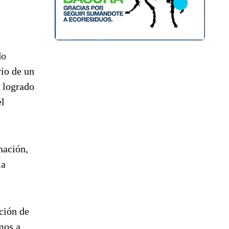
do
rio de un
 logrado
el
nación,
la
ción de
mos a