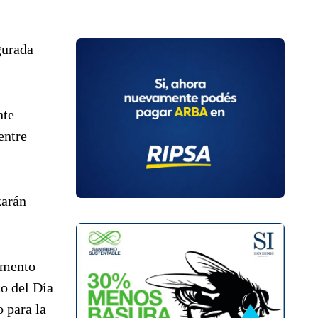
gurada
nte
entre
zarán
tamento
co del Día
 para la