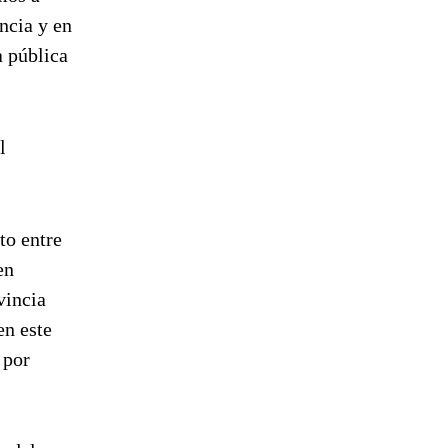
ncia y en
a pública
l
to entre
en
vincia
en este
 por