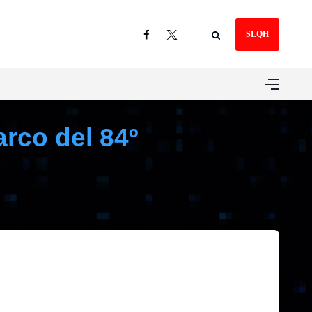
SLQH
rco del 84º