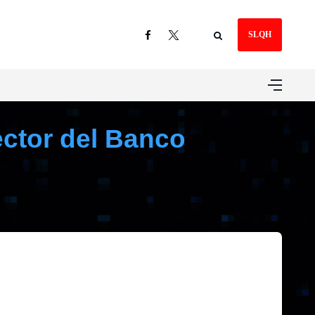
SLQH
ector del Banco