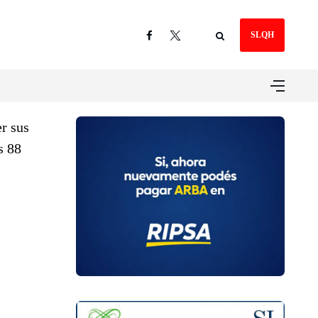
SLQH
r sus
s 88