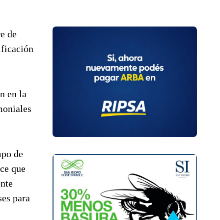
re de
ificación
n en la
moniales
mpo de
ice que
ente
ses para