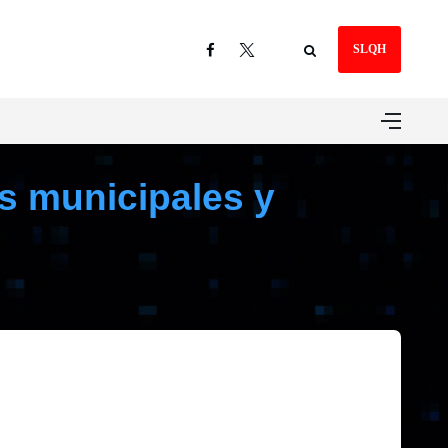
SLQH
s municipales y