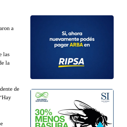
aron a
e las
de la
ndente de
 “Hay
de