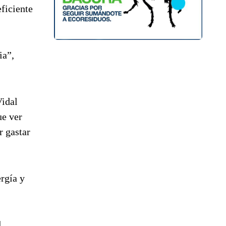
eficiente
ia”,
Vidal
ue ver
r gastar
ergía y
l