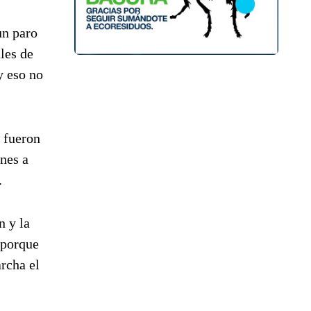
un paro
les de
y eso no
, fueron
ones a
.
n y la
 porque
rcha el