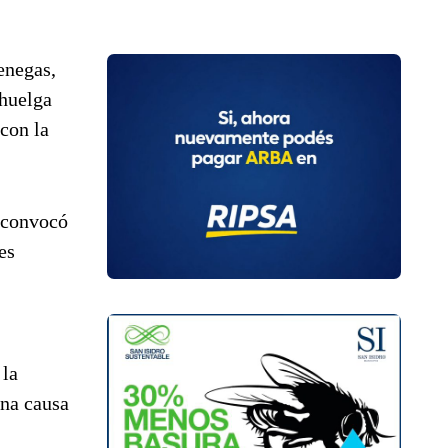
enegas,
 huelga
con la
T convocó
es
 la
una causa