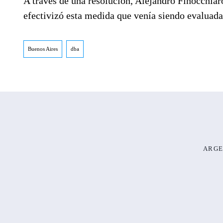
A través de una resolución, Alejandro Finocchiar
efectivizó esta medida que venía siendo evaluada
Buenos Aires
dba
ARGE