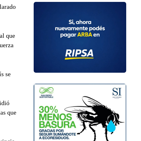
clarado
al que
fuerza
ís se
idió
ías que