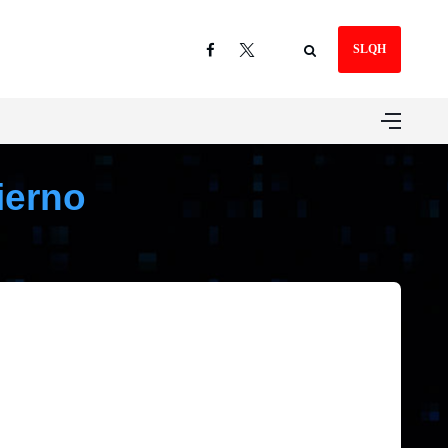
SLQH
ierno