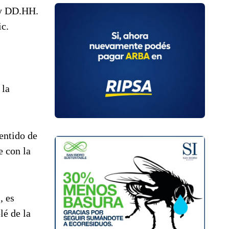
a y DD.HH.
ic.
 la
sentido de
e con la
, es
lé de la