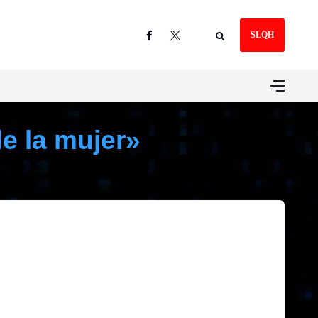
SLQH
de la mujer»