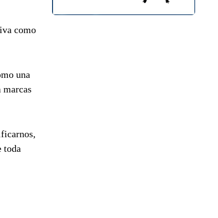
civa como
como una
ja marcas
ficarnos,
e toda