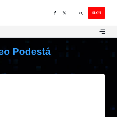
SLQH
seo Podestá