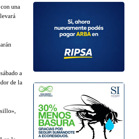
 con una
llevará
marán
 sábado a
dor de la
sillo»,