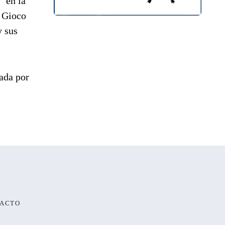
” en la
l Gioco
y sus
zada por
ACTO