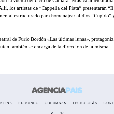
con la vuelta del ciclo de Cámara “Música al Mediodía
Allí, los artistas de “Cappella del Plata” presentarán “I
mental estructurado para homenajear al dios “Cupido” 
a teatral de Furio Bordón «Las últimas lunas», protagoni
ien también se encarga de la dirección de la misma.
NTINA
EL MUNDO
COLUMNAS
TECNOLOGÍA
CONT