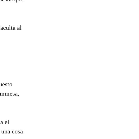
aculta al
uesto
Cammesa,
a el
r una cosa