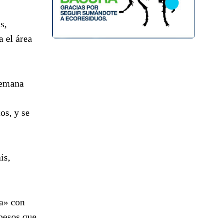
s,
a el área
 semana
os, y se
ís,
da» con
 pesos que