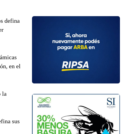
s defina
er
námicas
ón, en el
.
 la
fina sus