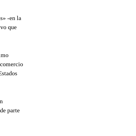
s» -en la
uvo que
simo
y comercio
Estados
en
de parte