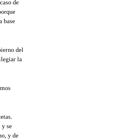
 caso de
porque
a base
bierno del
legiar la
íamos
etas.
 y se
no, y de