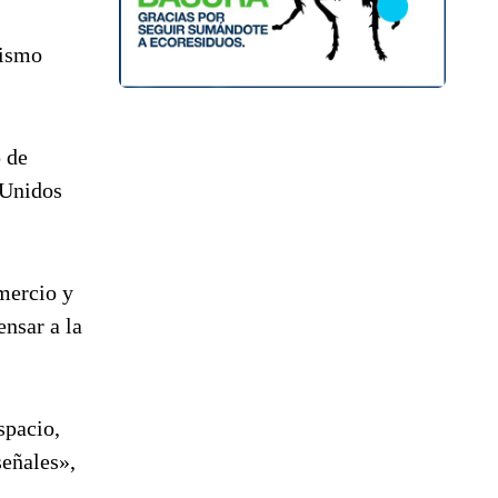
mismo
p de
 Unidos
omercio y
ensar a la
spacio,
señales»,