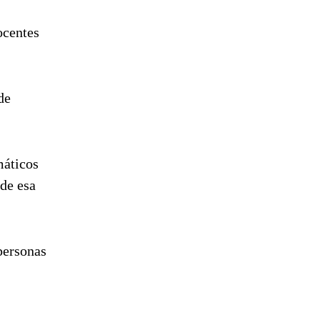
ocentes
de
máticos
de esa
personas