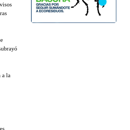
avisos
ras
je
 subrayó
 a la
es