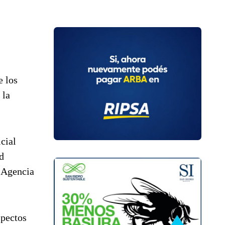
e los
 la
cial
d
a Agencia
spectos