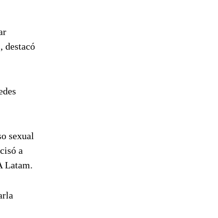
ar
, destacó
redes
so sexual
cisó a
A Latam.
arla