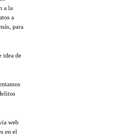
 a la
atos a
 más, para
e idea de
ientamos
delitos
 vía web
s en el