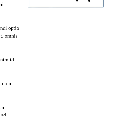
ni
endi optio
t, omnis
anim id
am rem
on
 ad