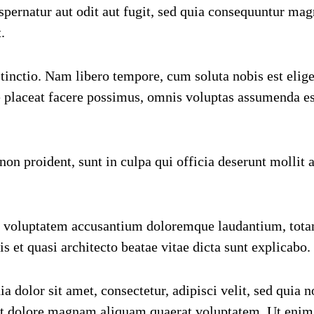
pernatur aut odit aut fugit, sed quia consequuntur mag
.
tinctio. Nam libero tempore, cum soluta nobis est elig
placeat facere possimus, omnis voluptas assumenda es
non proident, sunt in culpa qui officia deserunt mollit 
 sit voluptatem accusantium doloremque laudantium, tot
is et quasi architecto beatae vitae dicta sunt explicabo.
dolor sit amet, consectetur, adipisci velit, sed quia n
et dolore magnam aliquam quaerat voluptatem. Ut enim