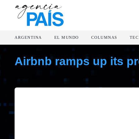
ARGENTINA
EL MUNDO
COLUMNAS
TEC
Airbnb ramps up its pr
agosto 19, 2015