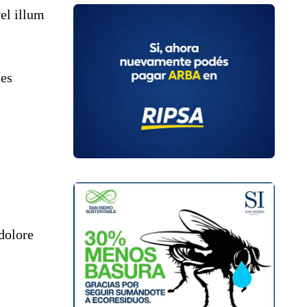
el illum
tes
 dolore