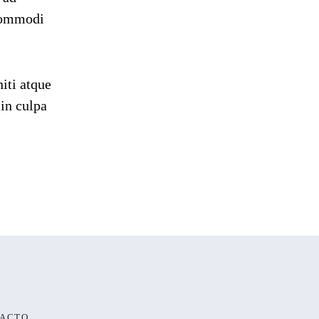
 commodi
iti atque
 in culpa
ACTO