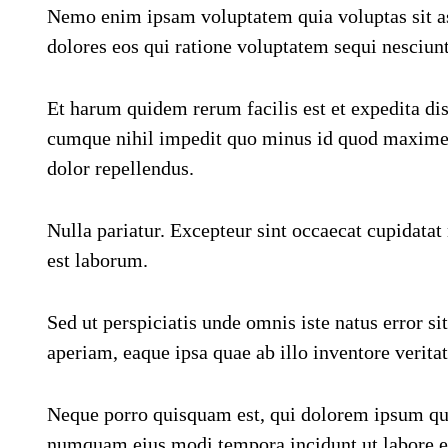
Nemo enim ipsam voluptatem quia voluptas sit as
dolores eos qui ratione voluptatem sequi nesciunt
Et harum quidem rerum facilis est et expedita dis
cumque nihil impedit quo minus id quod maxime 
dolor repellendus.
Nulla pariatur. Excepteur sint occaecat cupidatat 
est laborum.
Sed ut perspiciatis unde omnis iste natus error
aperiam, eaque ipsa quae ab illo inventore veritat
Neque porro quisquam est, qui dolorem ipsum quia 
numquam eius modi tempora incidunt ut labore 