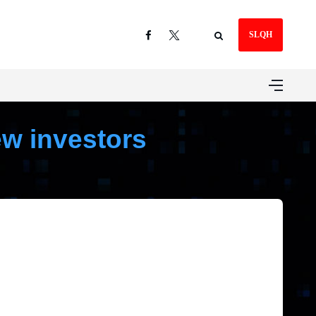
SLQH
ew investors