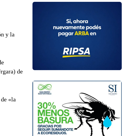
n y la
de
rgara) de
.
 de «la