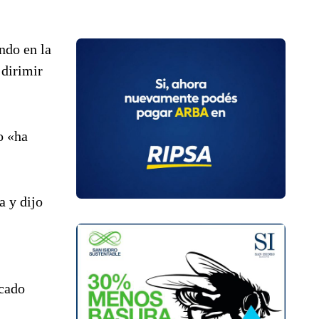
ndo en la
 dirimir
o «ha
a y dijo
icado