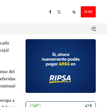
SLQH
rcado
cejal
itmo del
referidas
 continuó
eocupa a