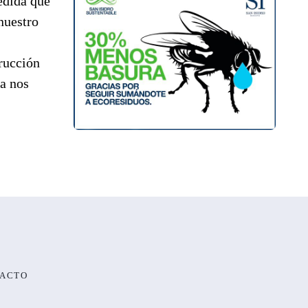
edida que
nuestro
trucción
ta nos
ACTO